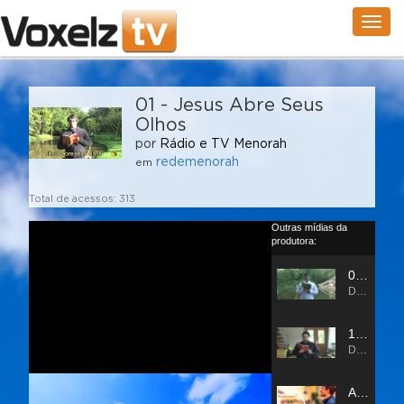
Togg
navig
01 - Jesus Abre Seus
Olhos
por
Rádio e TV Menorah
redemenorah
em
Total de acessos: 313
Outras mídias da
produtora: