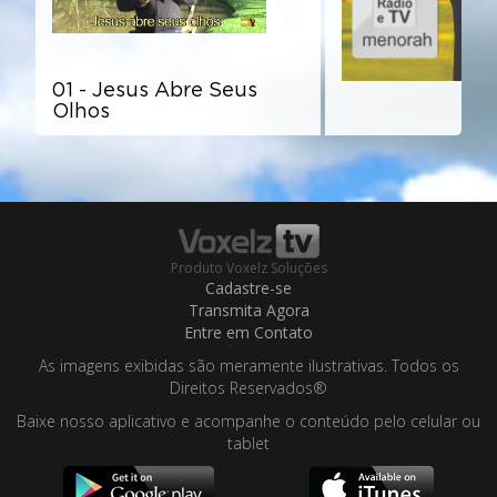
01 - Jesus Abre Seus
Olhos
Produto Voxelz Soluções
Cadastre-se
Transmita Agora
Entre em Contato
As imagens exibidas são meramente ilustrativas. Todos os
Direitos Reservados®
Baixe nosso aplicativo e acompanhe o conteúdo pelo celular ou
tablet