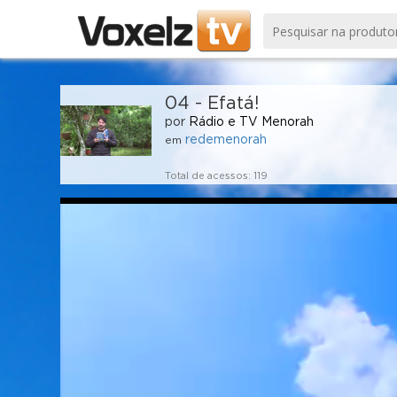
04 - Efatá!
por
Rádio e TV Menorah
redemenorah
em
Total de acessos: 119