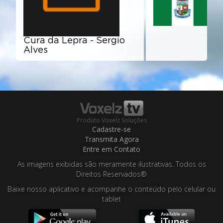
Cura da Lepra - Sergio
Alves
Produto Voxelz Soluções
Cadastre-se
Transmita Agora
Entre em Contato
As imagens exibidas são meramente ilustrativas. Todos os
Direitos Reservados®
Baixe nosso aplicativo e acompanhe o conteúdo pelo celular ou
tablet