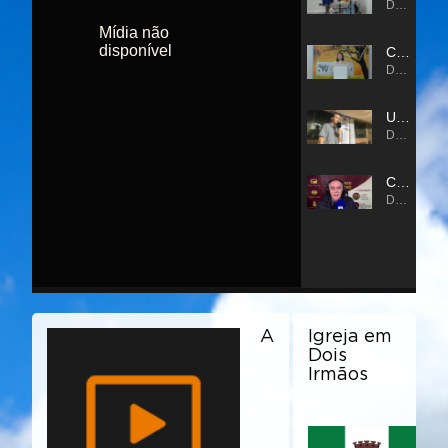
A
Igreja em
Dois
Irmãos