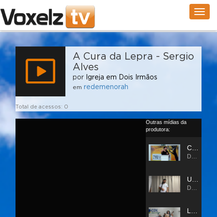
Togg
navig
A Cura da Lepra - Sergio
Alves
por
Igreja em Dois Irmãos
redemenorah
em
Total de acessos: 0
Outras mídias da
produtora: